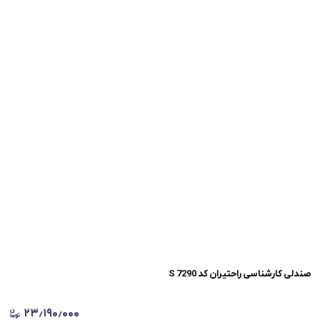
صندلی کارشناسی راحتیران کد S 7290
۲۳٫۱۹۰٫۰۰۰