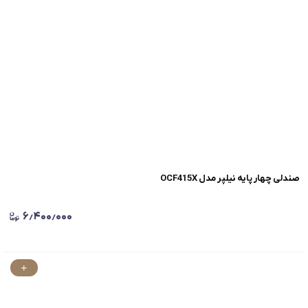
صندلی چهار پایه نیلپر مدل OCF415X
۶٫۴۰۰٫۰۰۰