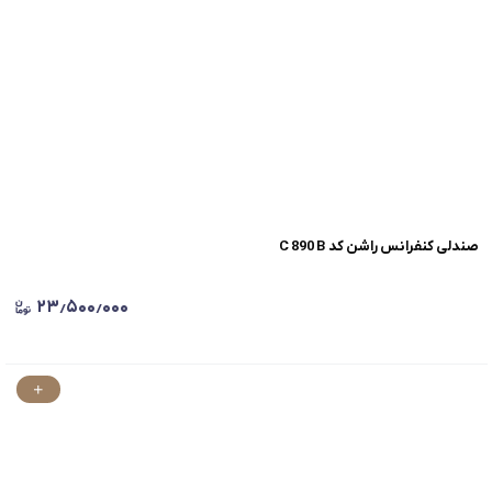
صندلی کنفرانس راشن کد C 890 B
۲۳٫۵۰۰٫۰۰۰