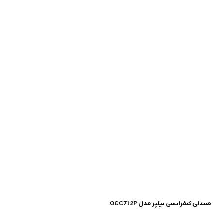
صندلی کنفرانسی نیلپر مدل OCC712P