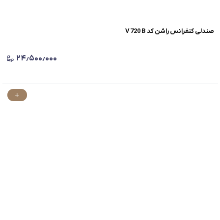
صندلی کنفرانس راشن کد V 720 B
۲۴٫۵۰۰٫۰۰۰