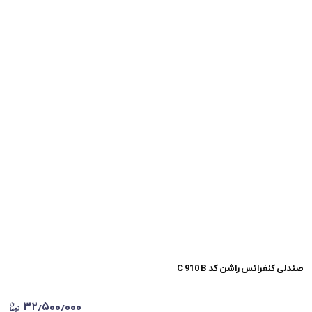
صندلی کنفرانس راشن کد C 910 B
۳۲٫۵۰۰٫۰۰۰