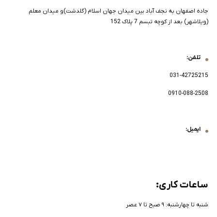
جاده اصفهان به نجف آباد بین میدان جهان اسلام (گلدشت)و میدان معلم
(ویلاشهر) بعد از کوچه تبسم 7 پلاک 152
تلفن:
031-42725215
0910-088-2508
ایمیل:
ساعات کاری:
شنبه تا چهارشنبه: ۹ صبح تا ۷ عصر